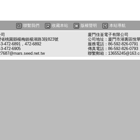
聯繫我們
收藏本站
版權聲明
本站導航
公司
廈門佳崟電子有限公司
省桃園縣楊梅鎮楊湖路3段823號
公司地址：廈門市湖裏區悅華路
472-6891，472-6892
服務電話：86-592-826-0791，
-472-6905
傳真電話：86-592-826-0793
27687@mars.seed.net.tw
聯繫郵箱：
13655245@163.